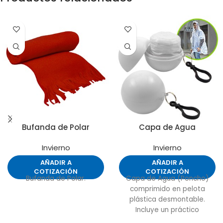
Bufanda de Polar
Capa de Agua
Invierno
Invierno
AÑADIR A
AÑADIR A
COTIZACIÓN
COTIZACIÓN
Bufanda de Polar.
Capa de Agua (Poncho)
comprimido en pelota
plástica desmontable.
Incluye un práctico
mosquetón para colgar.