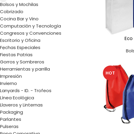
Bolsos y Mochilas
Cobrizado
Cocina Bar y Vino
Computación y Tecnología
Congresos y Convenciones
Eco
Escritorio y Oficina
Fechas Especiales
Bol
Fiestas Patrias
Gorros y Sombreros
Herramientas y parrilla
HOT
Impresión
Invierno
Lanyards - ID. - Trofeos
Línea Ecológica
Llaveros y Linternas
Packaging
Parlantes
Pulseras
Ropa Corporativa