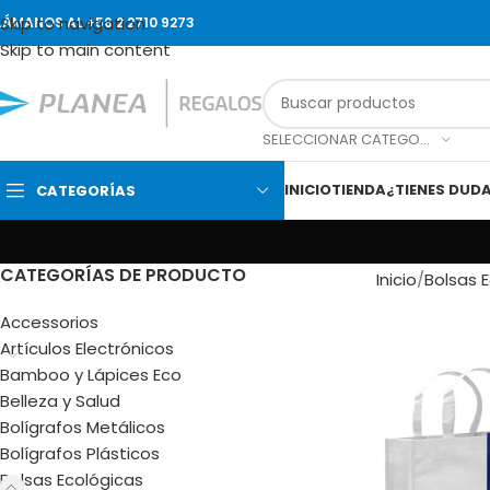
Skip to navigation
LÁMANOS AL +56 2 2710 9273
Skip to main content
SELECCIONAR CATEGORÍA
INICIO
TIENDA
¿TIENES DUD
CATEGORÍAS
CATEGORÍAS DE PRODUCTO
Inicio
Bolsas 
Accessorios
Artículos Electrónicos
Bamboo y Lápices Eco
Belleza y Salud
Bolígrafos Metálicos
Bolígrafos Plásticos
Bolsas Ecológicas