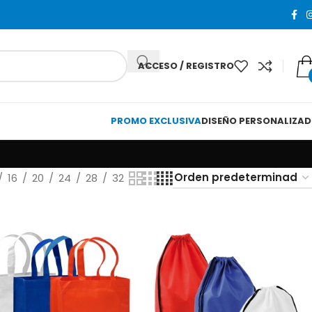
ACCESO / REGISTRO
PROMO EXCLUSIVA
DISEÑO PERSONALIZA
16
20
24
28
32