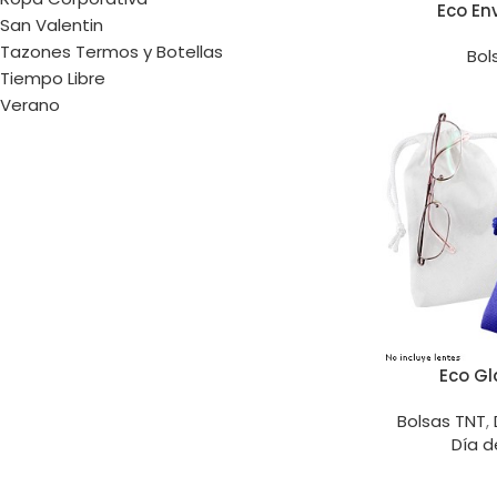
Eco En
San Valentin
Tazones Termos y Botellas
Bol
Tiempo Libre
Verano
Eco G
Bolsas TNT
,
Día d