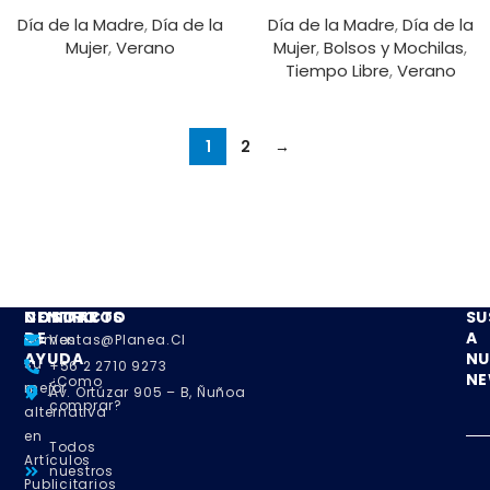
Día de la Madre
,
Día de la
Día de la Madre
,
Día de la
Mujer
,
Verano
Mujer
,
Bolsos y Mochilas
,
Tiempo Libre
,
Verano
1
2
→
NOSOTROS
CENTRO
CONTACTO
SU
DE
A
Somos
Ventas@planea.cl
AYUDA
NU
su
+56 2 2710 9273
NE
¿Como
mejor
Av. Ortúzar 905 – B, Ñuñoa
comprar?
alternativa
en
Todos
Artículos
nuestros
Publicitarios