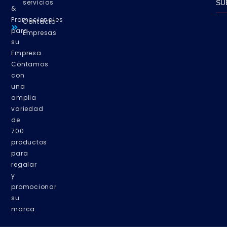
servicios
SU
&
Promocionales
Contacto
para
Empresas
su
Empresa.
Contamos
con
una
amplia
variedad
de
700
productos
para
regalar
y
promocionar
su
marca.