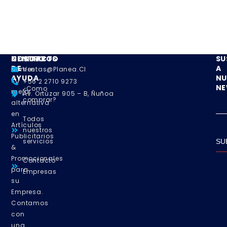
NOSOTROS
CENTRO
CONTACTO
SU
DE
A
Somos
Ventas@planea.cl
AYUDA
NU
su
+56 2 2710 9273
NE
¿Como
mejor
Av. Ortúzar 905 – B, Ñuñoa
comprar?
alternativa
en
Todos
Artículos
nuestros
Publicitarios
servicios
SU
&
Promocionales
Contacto
para
Empresas
su
Empresa.
Contamos
con
una