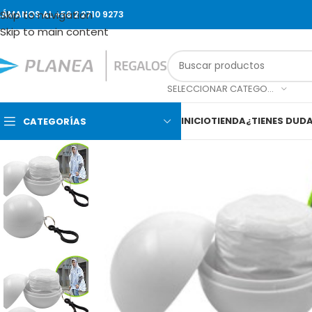
Skip to navigation
LÁMANOS AL +56 2 2710 9273
Skip to main content
SELECCIONAR CATEGORÍA
INICIO
TIENDA
¿TIENES DUD
CATEGORÍAS