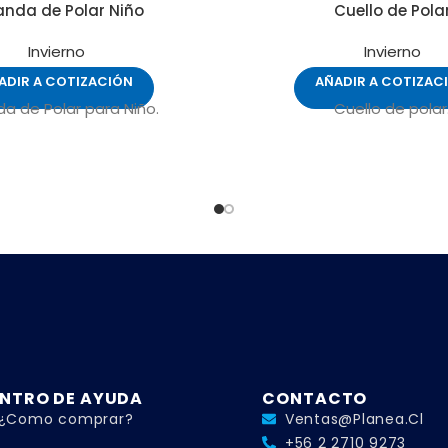
anda de Polar Niño
Cuello de Pola
Invierno
Invierno
ADIR A COTIZACIÓN
AÑADIR A COTIZAC
a de Polar para Niño.
Cuello de polar
NTRO DE AYUDA
CONTACTO
¿Como comprar?
Ventas@planea.cl
+56 2 2710 9273