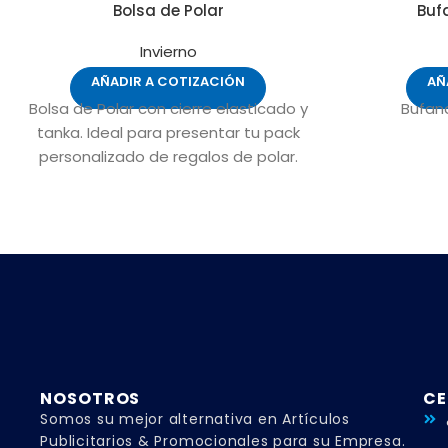
Bolsa de Polar
Buf
Invierno
AÑADIR A COTIZACIÓN
AÑ
Bolsa de Polar con cierre elasticado y
Bufand
tanka. Ideal para presentar tu pack
personalizado de regalos de polar.
NOSOTROS
CE
Somos su mejor alternativa en Artículos
Publicitarios & Promocionales para su Empresa.