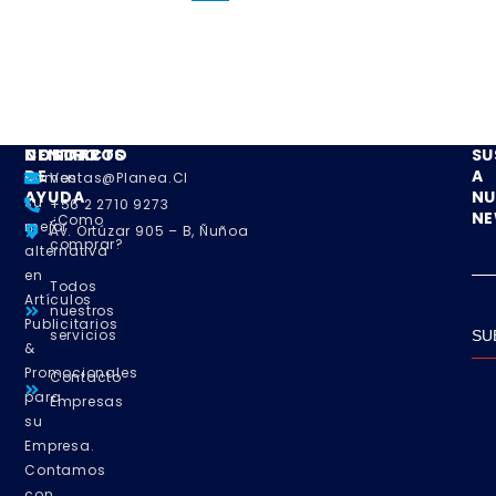
NOSOTROS
CENTRO
CONTACTO
SU
DE
A
Somos
Ventas@planea.cl
AYUDA
NU
su
+56 2 2710 9273
NE
¿Como
mejor
Av. Ortúzar 905 – B, Ñuñoa
comprar?
alternativa
en
Todos
Artículos
nuestros
Publicitarios
servicios
SU
&
Promocionales
Contacto
para
Empresas
su
Empresa.
Contamos
con