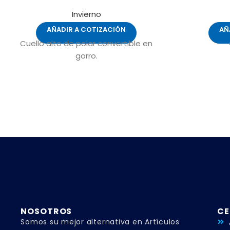
Invierno
AÑADIR A COTIZACIÓN
AÑ
Cuello alto de polar convertible en
gorro.
NOSOTROS
CE
Somos su mejor alternativa en Artículos