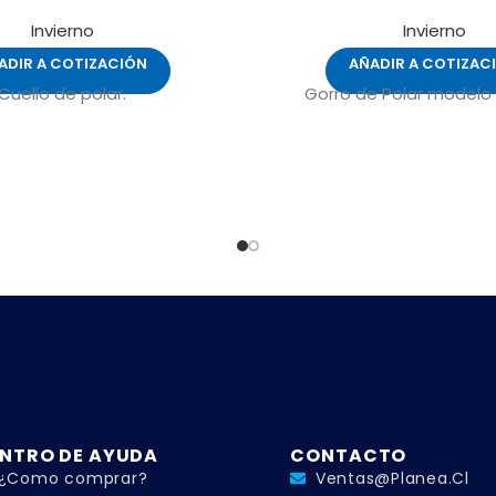
Invierno
Invierno
ADIR A COTIZACIÓN
AÑADIR A COTIZAC
Cuello de polar.
Gorro de Polar modelo "
NTRO DE AYUDA
CONTACTO
¿Como comprar?
Ventas@planea.cl