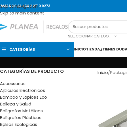
Skip to navigation
LÁMANOS AL +56 2 2710 9273
Skip to main content
SELECCIONAR CATEGORÍA
INICIO
TIENDA
¿TIENES DUD
CATEGORÍAS
CATEGORÍAS DE PRODUCTO
Inicio
Packagi
Accessorios
Artículos Electrónicos
Bamboo y Lápices Eco
Belleza y Salud
Bolígrafos Metálicos
Bolígrafos Plásticos
Bolsas Ecológicas