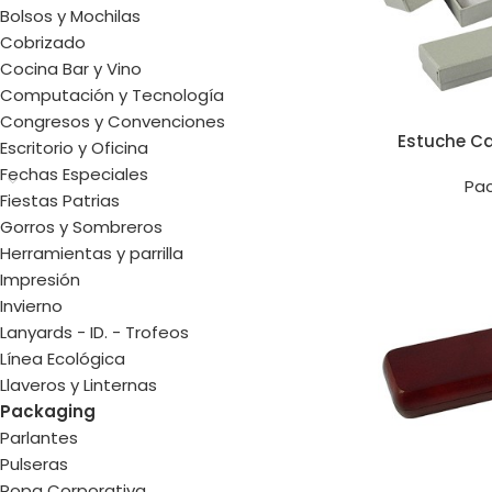
Bolsos y Mochilas
Cobrizado
Cocina Bar y Vino
Computación y Tecnología
Congresos y Convenciones
Estuche Ca
Escritorio y Oficina
Fechas Especiales
Pa
Fiestas Patrias
Gorros y Sombreros
Herramientas y parrilla
Impresión
Invierno
Lanyards - ID. - Trofeos
Línea Ecológica
Llaveros y Linternas
Packaging
Parlantes
Pulseras
Ropa Corporativa