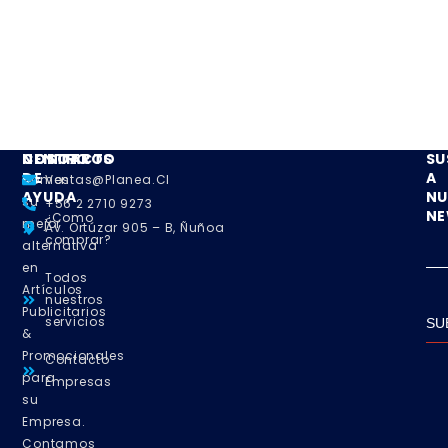
NOSOTROS
CENTRO
CONTACTO
SU
DE
A
Somos
Ventas@planea.cl
AYUDA
NU
su
+56 2 2710 9273
NE
¿Como
mejor
Av. Ortúzar 905 – B, Ñuñoa
comprar?
alternativa
en
Todos
Artículos
nuestros
Publicitarios
servicios
SU
&
Promocionales
Contacto
para
Empresas
su
Empresa.
Contamos