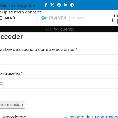
Skip to navigation
Skip to main content
MENÚ
Inicio
Mi cuenta
cceder
*
ombre de usuario o correo electrónico
*
ontraseña
niciar sesión
Recordarme
¿Has perdido tu contraseñ