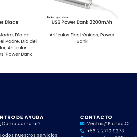
er Blade
USB Power Bank 2200mAh
 Madre
,
Día del
Artículos Electrónicos
,
Power
del Padre
,
Día del
Bank
dor
,
Artículos
os
,
Power Bank
NTRO DE AYUDA
CONTACTO
¿Como comprar?
Ventas@planea.cl
+56 2 2710 9273
Todos nuestros servicios