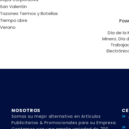
San Valentin
Tazones Termos y Botellas
Tiempo Libre
Pow
Verano
Día de la
Minero
,
Día 
Trabaja
Electrónic
NOSOTROS
CE
Somos su mejor alternativa en Artículos
Publicitarios & Promocionales para su Empresa.
Contamos con una amplia variedad de 700