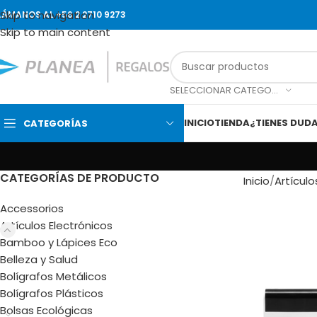
Skip to navigation
LÁMANOS AL +56 2 2710 9273
Skip to main content
SELECCIONAR CATEGORÍA
INICIO
TIENDA
¿TIENES DUD
CATEGORÍAS
CATEGORÍAS DE PRODUCTO
Inicio
Artículo
Accessorios
Artículos Electrónicos
Bamboo y Lápices Eco
Belleza y Salud
Bolígrafos Metálicos
Bolígrafos Plásticos
Bolsas Ecológicas