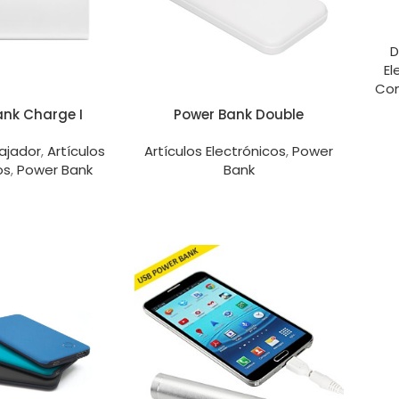
D
El
Com
ank Charge I
Power Bank Double
ajador
,
Artículos
Artículos Electrónicos
,
Power
os
,
Power Bank
Bank