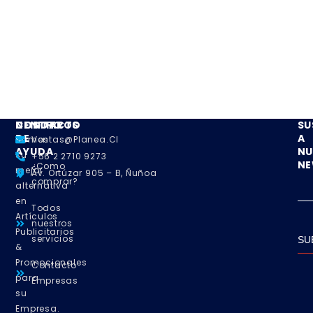
NOSOTROS
CENTRO
CONTACTO
SU
DE
A
Somos
Ventas@planea.cl
AYUDA
NU
su
+56 2 2710 9273
NE
¿Como
mejor
Av. Ortúzar 905 – B, Ñuñoa
comprar?
alternativa
en
Todos
Artículos
nuestros
Publicitarios
servicios
SU
&
Promocionales
Contacto
para
Empresas
su
Empresa.