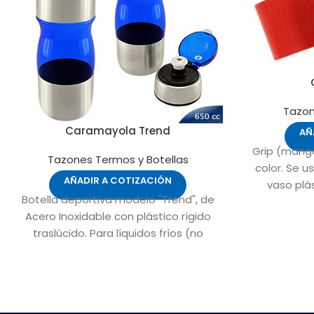
Tazon
Caramayola Trend
AÑ
Grip (mango
Tazones Termos y Botellas
color. Se 
AÑADIR A COTIZACIÓN
vaso plá
Botella deportiva modelo "Trend", de
productos
Acero Inoxidable con plástico rígido
traslúcido. Para líquidos fríos (no
térmico).