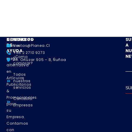
NOSOTROS
CENTRO
CONTACTO
SU
DE
A
Somos
Ventas@planea.cl
AYUDA
NU
su
+56 2 2710 9273
NE
¿Como
mejor
Av. Ortúzar 905 – B, Ñuñoa
comprar?
alternativa
en
Todos
Artículos
nuestros
Publicitarios
servicios
SU
&
Promocionales
Contacto
para
Empresas
su
Empresa.
Contamos
con