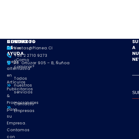
NOSOTROS
CENTRO
CONTACTO
SU
DE
A
Somos
Ventas@planea.cl
AYUDA
NU
su
+56 2 2710 9273
NE
¿Como
mejor
Av. Ortúzar 905 – B, Ñuñoa
comprar?
alternativa
en
Todos
Artículos
nuestros
Publicitarios
servicios
SU
&
Promocionales
Contacto
para
Empresas
su
Empresa.
Contamos
con