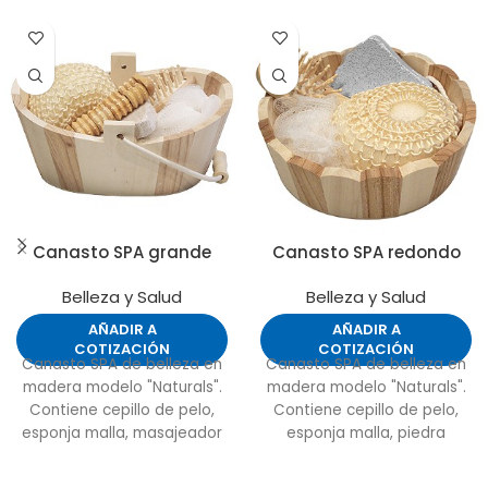
Canasto SPA grande
Canasto SPA redondo
Belleza y Salud
Belleza y Salud
AÑADIR A
AÑADIR A
COTIZACIÓN
COTIZACIÓN
Canasto SPA de belleza en
Canasto SPA de belleza en
madera modelo "Naturals".
madera modelo "Naturals".
Contiene cepillo de pelo,
Contiene cepillo de pelo,
esponja malla, masajeador
esponja malla, piedra
de madera, piedra pomez y
pomez y esponja de masaje
esponja de masaje corporal.
corporal.