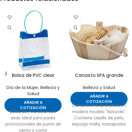
Bolsa de PVC clear
Canasto SPA grande
Día de la Mujer
,
Belleza y
Belleza y Salud
Salud
AÑADIR A
COTIZACIÓN
AÑADIR A
Canasto SPA de belleza en
COTIZACIÓN
Bolsa de PVC clear con
madera modelo "Naturals".
asas. Ideal para packs
Contiene cepillo de pelo,
promocionales de punto de
esponja malla, masajeador
venta o como
de madera, piedra pomez y