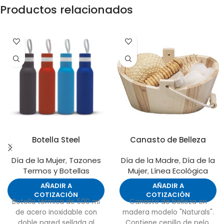
Productos relacionados
Botella Steel
Canasto de Belleza
Día de la Mujer
,
Tazones
Día de la Madre
,
Día de la
Termos y Botellas
Mujer
,
Línea Ecológica
AÑADIR A
AÑADIR A
COTIZACIÓN
COTIZACIÓN
Botella térmica de 500 ml
Canasto de belleza en
de acero inoxidable con
madera modelo "Naturals".
doble pared sellada al
Contiene cepillo de pelo,