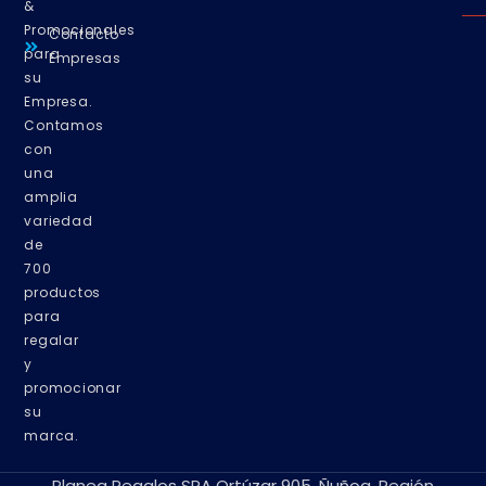
&
Promocionales
Contacto
para
Empresas
su
Empresa.
Contamos
con
una
amplia
variedad
de
700
productos
para
regalar
y
promocionar
su
marca.
Planea Regalos SPA Ortúzar 905, Ñuñoa, Región