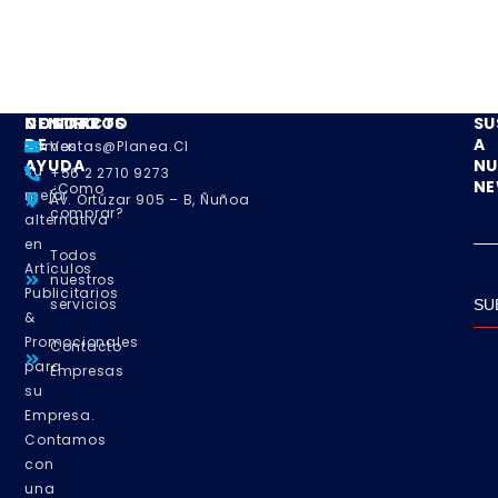
NOSOTROS
CENTRO
CONTACTO
SU
DE
A
Somos
Ventas@planea.cl
AYUDA
NU
su
+56 2 2710 9273
NE
¿Como
mejor
Av. Ortúzar 905 – B, Ñuñoa
comprar?
alternativa
en
Todos
Artículos
nuestros
Publicitarios
servicios
SU
&
Promocionales
Contacto
para
Empresas
su
Empresa.
Contamos
con
una