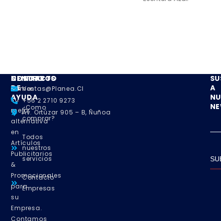
NOSOTROS
CENTRO
CONTACTO
SU
DE
A
Somos
Ventas@planea.cl
AYUDA
NU
su
+56 2 2710 9273
NE
¿Como
mejor
Av. Ortúzar 905 – B, Ñuñoa
comprar?
alternativa
en
Todos
Artículos
nuestros
Publicitarios
servicios
SU
&
Promocionales
Contacto
para
Empresas
su
Empresa.
Contamos