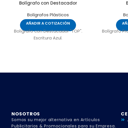
Bolígrafo con Destacador
Bolígrafos Plásticos
Bo
AÑADIR A COTIZACIÓN
AÑ
Bolígrafo con Destacador "TOP".
Bolígrafo Pr
Escritura Azul.
NOSOTROS
CE
Somos su mejor alternativa en Artículos
Publicitarios & Promocionales para su Empresa.