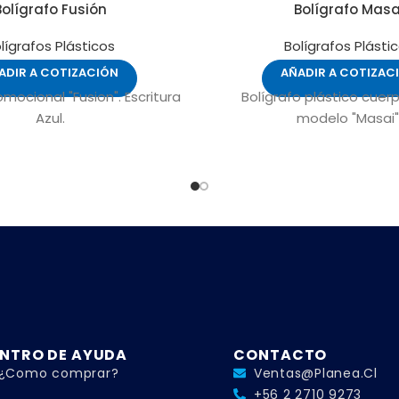
Bolígrafo Fusión
Bolígrafo Masa
lígrafos Plásticos
Bolígrafos Plásti
ADIR A COTIZACIÓN
AÑADIR A COTIZAC
omocional "Fusion". Escritura
Bolígrafo plástico cuer
Azul.
modelo "Masai"
NTRO DE AYUDA
CONTACTO
¿Como comprar?
Ventas@planea.cl
+56 2 2710 9273