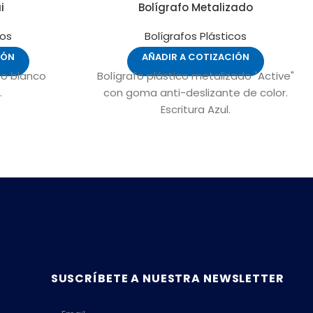
i
Bolígrafo Metalizado
cos
Bolígrafos Plásticos
IÓN
AÑADIR A COTIZACIÓN
po blanco
Bolígrafo plástico metalizado "Active"
.
con goma anti-deslizante de color.
Escritura Azul.
SUSCRÍBETE A NUESTRA NEWSLETTER