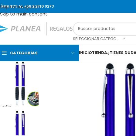
Skip to navigation
LÁMANOS AL +56 2 2710 9273
Skip to main content
SELECCIONAR CATEGORÍA
INICIO
TIENDA
¿TIENES DUD
CATEGORÍAS