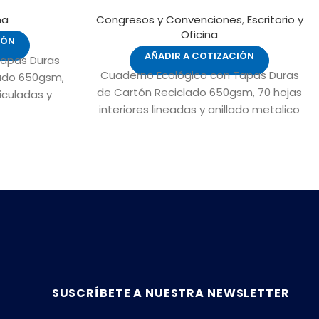
na
Congresos y Convenciones
,
Escritorio y
Oficina
IÓN
AÑADIR A COTIZACIÓN
Tapas Duras
Cuaderno Ecológico con Tapas Duras
lado 650gsm,
de Cartón Reciclado 650gsm, 70 hojas
iculadas y
interiores lineadas y anillado metalico
ro. Incluye
doble cero. Incluye Bolígrafo Ecológico
e cartón
y logo "Reciclable" troquelado en la
n la tapa.
tapa.
SUSCRÍBETE A NUESTRA NEWSLETTER