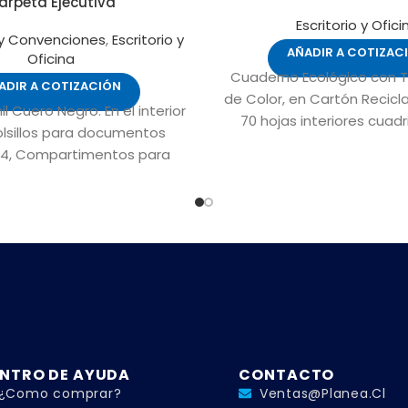
arpeta Ejecutiva
Escritorio y Ofici
y Convenciones
,
Escritorio y
AÑADIR A COTIZAC
Oficina
Cuaderno Ecológico con 
ADIR A COTIZACIÓN
de Color, en Cartón Recic
l Cuero Negro. En el interior
70 hojas interiores cuadr
olsillos para documentos
anillado metalico doble ce
4, Compartimentos para
Bolígrafo Ecológico d
tas Y Porta-Lápices.
troquelado, incrustado e
NTRO DE AYUDA
CONTACTO
¿Como comprar?
Ventas@planea.cl