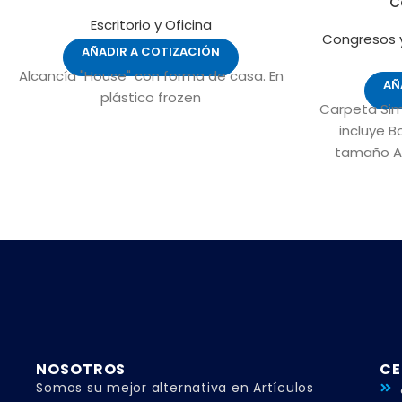
C
Escritorio y Oficina
Congresos 
AÑADIR A COTIZACIÓN
Alcancía "House" con forma de casa. En
AÑ
plástico frozen
Carpeta Simi
incluye B
tamaño A
Tarje
NOSOTROS
CE
Somos su mejor alternativa en Artículos