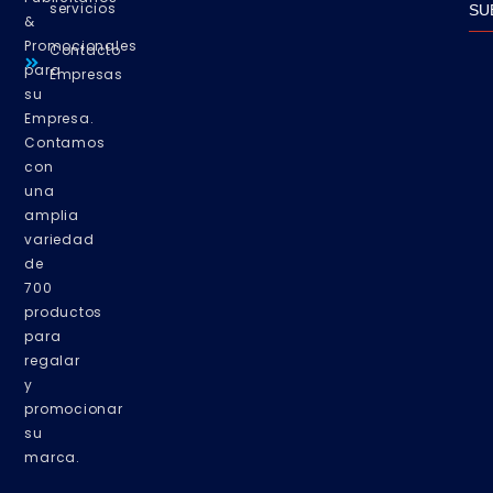
servicios
SU
&
Promocionales
Contacto
para
Empresas
su
Empresa.
Contamos
con
una
amplia
variedad
de
700
productos
para
regalar
y
promocionar
su
marca.