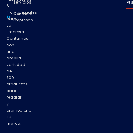
servicios
SU
&
Promocionales
Contacto
para
Empresas
su
Empresa.
Contamos
con
una
amplia
variedad
de
700
productos
para
regalar
y
promocionar
su
marca.