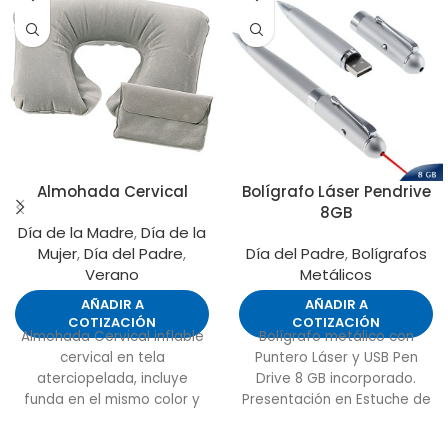
Almohada Cervical
Bolígrafo Láser Pendrive
8GB
Día de la Madre
,
Día de la
Mujer
,
Día del Padre
,
Día del Padre
,
Bolígrafos
Verano
Metálicos
AÑADIR A
AÑADIR A
COTIZACIÓN
COTIZACIÓN
Almohada Cervical inflable
Bolígrafo metálico con
cervical en tela
Puntero Láser y USB Pen
aterciopelada, incluye
Drive 8 GB incorporado.
funda en el mismo color y
Presentación en Estuche de
material. Ideal para viajes.
Aluminio con ventana