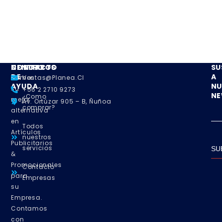
NOSOTROS
CENTRO
CONTACTO
SU
DE
A
Somos
Ventas@planea.cl
AYUDA
NU
su
+56 2 2710 9273
NE
¿Como
mejor
Av. Ortúzar 905 – B, Ñuñoa
comprar?
alternativa
en
Todos
Artículos
nuestros
Publicitarios
servicios
SU
&
Promocionales
Contacto
para
Empresas
su
Empresa.
Contamos
con