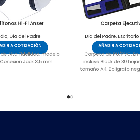
ífonos Hi-Fi Anser
Carpeta Ejecuti
dio
,
Día del Padre
Día del Padre
,
Escritorio
ADIR A COTIZACIÓN
AÑADIR A COTIZAC
de Alta Fidelidad, modelo
Carpeta de PU/PVC. En el
. Conexión Jack 3,5 mm.
incluye Block de 30 hoja
tamaño A4, Bolígrafo neg
Bolsillos para documento
Bolsillos de tela TNT y Co
para Tarjetas.