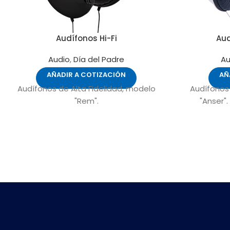
Audífonos Hi-Fi
Aud
Audio
,
Día del Padre
Au
AÑADIR A COTIZACIÓN
AÑ
Audífonos de Alta Fidelidad, modelo
Audífonos 
"Rem".
"Anser"