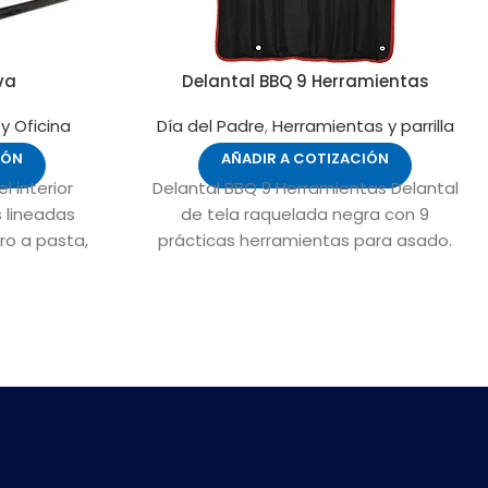
va
Delantal BBQ 9 Herramientas
 y Oficina
Día del Padre
,
Herramientas y parrilla
IÓN
AÑADIR A COTIZACIÓN
 interior
Delantal BBQ 9 Herramientas Delantal
s lineadas
de tela raquelada negra con 9
ro a pasta,
prácticas herramientas para asado.
s tamaño A4,
Plegable y transformable en bolso. Fácil
mpartimentos
para bordar o imprimir.