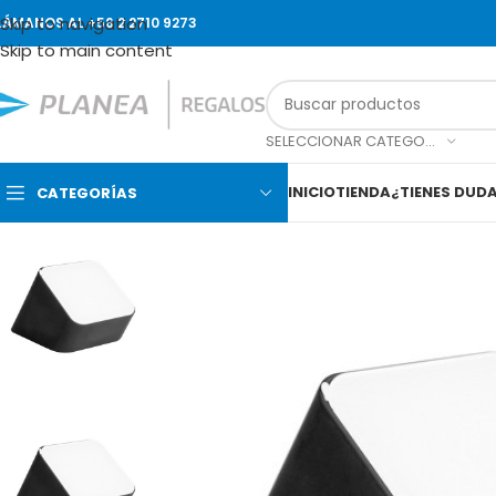
Skip to navigation
LÁMANOS AL +56 2 2710 9273
Skip to main content
SELECCIONAR CATEGORÍA
INICIO
TIENDA
¿TIENES DUD
CATEGORÍAS