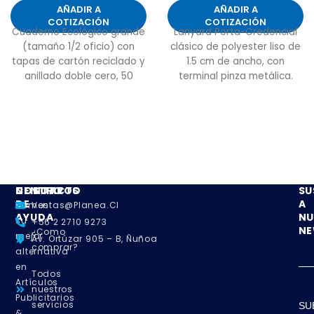
AÑADIR A
AÑADIR A
COTIZACIÓN
COTIZACIÓN
Cuaderno Ecológico grande
Lanyard Porta-Credencial
(tamaño 1/2 oficio) con
clásico de polyester liso de
tapas de cartón reciclado y
1.5 cm de ancho, con
anillado doble cero, 50
terminal pinza metálica.
hojas interiores blancas
(croqueras). Incluye
Bolígrafo ecológico.
NOSOTROS
CENTRO
CONTACTO
SU
DE
A
Somos
Ventas@planea.cl
AYUDA
NU
su
+56 2 2710 9273
NE
¿Como
mejor
Av. Ortúzar 905 – B, Ñuñoa
comprar?
alternativa
en
Todos
Artículos
nuestros
Publicitarios
servicios
SU
&