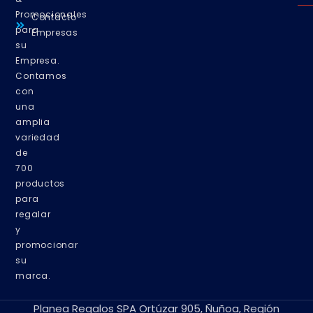
Promocionales
Contacto
para
Empresas
su
Empresa.
Contamos
con
una
amplia
variedad
de
700
productos
para
regalar
y
promocionar
su
marca.
Planea Regalos SPA Ortúzar 905, Ñuñoa, Región