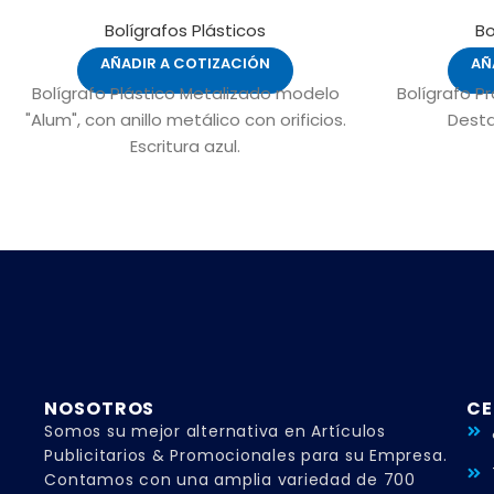
Bolígrafos Plásticos
Bo
AÑADIR A COTIZACIÓN
AÑ
Bolígrafo Plástico Metalizado modelo
Bolígrafo P
"Alum", con anillo metálico con orificios.
Desta
Escritura azul.
NOSOTROS
CE
Somos su mejor alternativa en Artículos
Publicitarios & Promocionales para su Empresa.
Contamos con una amplia variedad de 700