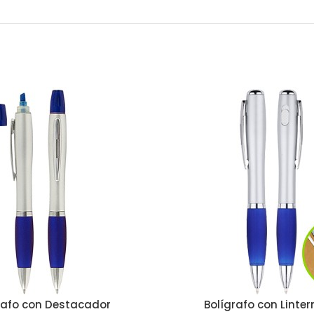
rafo con Destacador
Bolígrafo con Linter