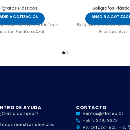
lígrafos Plásticos
Bolígrafos Plásti
ADIR A COTIZACIÓN
AÑADIR A COTIZAC
romocional "Wind Satin" con
Bolígrafo plástico con li
cador. Escritura Azul.
Escritura Azul.
NTRO DE AYUDA
CONTACTO
¿Como comprar?
Ventas@planea.cl
+56 2 2710 9273
Todos nuestros servicios
Av. Ortúzar 905 – B,