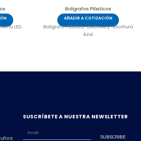
cos
Bolígrafos Plásticos
IÓN
AÑADIR A COTIZACIÓN
nterna LED.
Bolígrafo Plástico "Discovery". Escritura
Azul.
SUSCRÍBETE A NUESTRA NEWSLETTER
SUBSCRIBE
 Ñuñoa