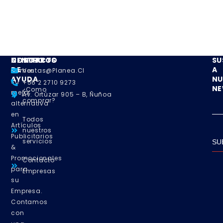
NOSOTROS
CENTRO
CONTACTO
SU
DE
A
Somos
Ventas@planea.cl
AYUDA
NU
su
+56 2 2710 9273
NE
¿Como
mejor
Av. Ortúzar 905 – B, Ñuñoa
comprar?
alternativa
en
Todos
Artículos
nuestros
Publicitarios
servicios
SU
&
Promocionales
Contacto
para
Empresas
su
Empresa.
Contamos
con