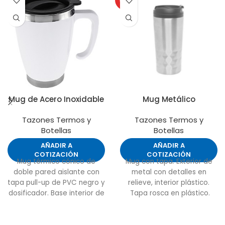
Mug de Acero Inoxidable
Mug Metálico
Tazones Termos y
Tazones Termos y
Botellas
Botellas
AÑADIR A
AÑADIR A
COTIZACIÓN
COTIZACIÓN
Mug térmico cónico de
Mug con tapa. Exterior de
doble pared aislante con
metal con detalles en
tapa pull-up de PVC negro y
relieve, interior plástico.
dosificador. Base interior de
Tapa rosca en plástico.
Acero Inoxidable y pared
Base antideslizante.
exterior de PVC.