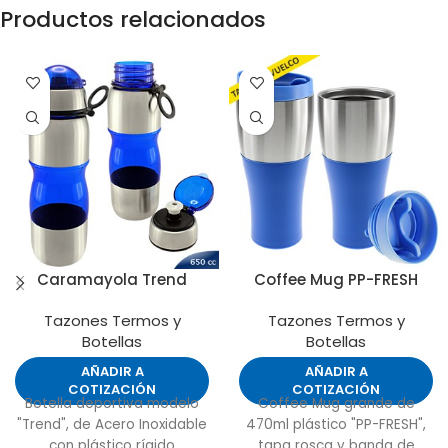
Productos relacionados
Caramayola Trend
Coffee Mug PP-FRESH
Tazones Termos y
Tazones Termos y
Botellas
Botellas
AÑADIR A
AÑADIR A
COTIZACIÓN
COTIZACIÓN
Botella deportiva modelo
Coffee Mug grande de
"Trend", de Acero Inoxidable
470ml plástico "PP-FRESH",
con plástico rígido
tapa rosca y banda de