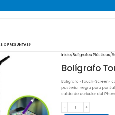
AS O PREGUNTAS?
Inicio
Bolígrafos Plásticos
B
Bolígrafo T
Bolígrafo «Touch-Screen» c
posterior negra para pantall
salida de auricular del iPhone