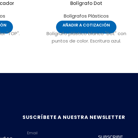
acador
Bolígrafo Dot
cos
Bolígrafos Plásticos
IÓN
AÑADIR A COTIZACIÓN
or "TOP".
Bolígrafo plástico blanco "Dot" con
puntos de color. Escritura azul.
SUSCRÍBETE A NUESTRA NEWSLETTER
SUBSCRIBE