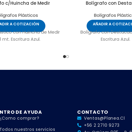
fo c/Huincha de Medir
Bolígrafo con Dest
lígrafos Plásticos
Bolígrafos Plásti
ADIR A COTIZACIÓN
AÑADIR A COTIZAC
ástico con Huincha de Medir
Bolígrafo con Destacad
1 mt. Escritura Azul.
Escritura Azul.
NTRO DE AYUDA
CONTACTO
¿Como comprar?
Ventas@planea.cl
+56 2 2710 9273
Todos nuestros servicios