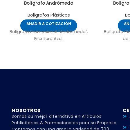
Bolígrafo Andrómeda
Bolígra
Bolígrafos Plásticos
Bo
AÑADIR A COTIZACIÓN
AÑ
Bolígrafo Promocional "Andrómeda".
Bolígrafo Pl
Escritura Azul.
de 
NOSOTROS
CE
Somos su mejor alternativa en Artículos
Publicitarios & Promocionales para su Empresa.
Contamos con una amplia variedad de 700