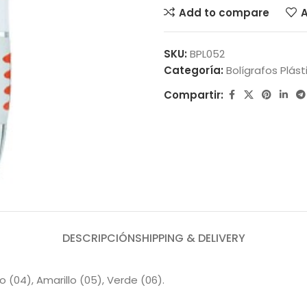
Add to compare
A
SKU:
BPL052
Categoría:
Bolígrafos Plást
Compartir:
DESCRIPCIÓN
SHIPPING & DELIVERY
jo (04), Amarillo (05), Verde (06).