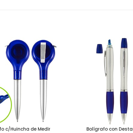
fo c/Huincha de Medir
Bolígrafo con Dest