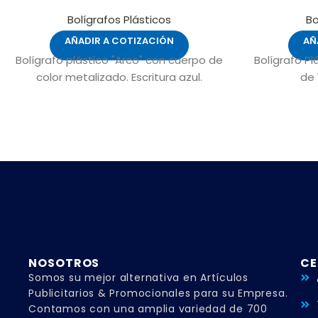
Bolígrafos Plásticos
Bo
AÑADIR A COTIZACIÓN
AÑ
Bolígrafo plástico "Arco" con cuerpo de
Bolígrafo Pl
color metalizado. Escritura azul.
de 
NOSOTROS
CE
Somos su mejor alternativa en Artículos
Publicitarios & Promocionales para su Empresa.
Contamos con una amplia variedad de 700