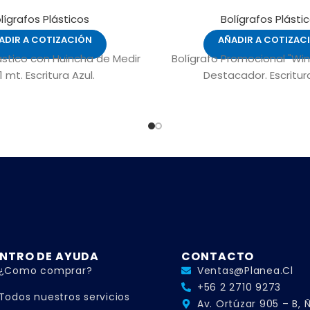
lígrafos Plásticos
Bolígrafos Plásti
ADIR A COTIZACIÓN
AÑADIR A COTIZAC
ástico con Huincha de Medir
Bolígrafo Promocional "Win
1 mt. Escritura Azul.
Destacador. Escritura
NTRO DE AYUDA
CONTACTO
¿Como comprar?
Ventas@planea.cl
+56 2 2710 9273
Todos nuestros servicios
Av. Ortúzar 905 – B,