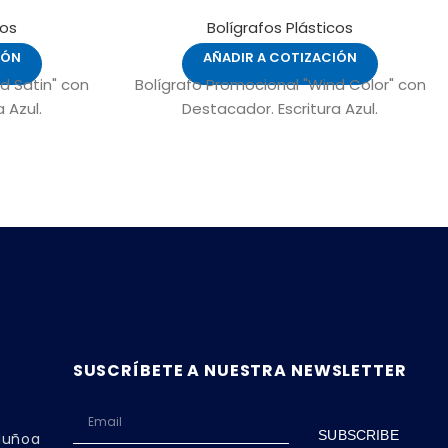
cos
Bolígrafos Plásticos
IÓN
AÑADIR A COTIZACIÓN
d Satin" con
Bolígrafo Promocional "Wind Color" con
 Azul.
Destacador. Escritura Azul.
SUSCRÍBETE A NUESTRA NEWSLETTER
SUBSCRIBE
 Ñuñoa