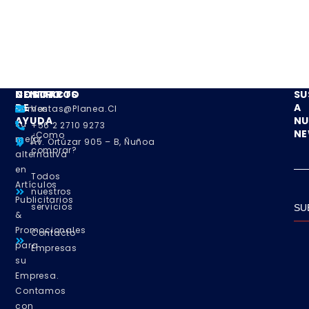
NOSOTROS
CENTRO
CONTACTO
SU
DE
A
Somos
Ventas@planea.cl
AYUDA
NU
su
+56 2 2710 9273
NE
¿Como
mejor
Av. Ortúzar 905 – B, Ñuñoa
comprar?
alternativa
en
Todos
Artículos
nuestros
Publicitarios
servicios
SU
&
Promocionales
Contacto
para
Empresas
su
Empresa.
Contamos
con