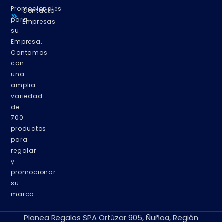
Promocionales
Contacto
para
Empresas
su
Empresa.
Contamos
con
una
amplia
variedad
de
700
productos
para
regalar
y
promocionar
su
marca.
Planea Regalos SPA Ortúzar 905, Ñuñoa, Región