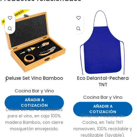
Deluxe Set Vino Bamboo
Eco Delantal-Pechera
TNT
Cocina Bar y Vino
Cocina Bar y Vino
AÑADIR A
COTIZACIÓN
AÑADIR A
Deluxe Set de 4 accesorios
COTIZACIÓN
para el vino, en caja 100%
Delantal-Pechera de
madera Bamboo, con cierre
Cocina, en Tela TNT
mosquetón envejecido.
nonwoven, 100% reciclable y
reutilizable (lavable).