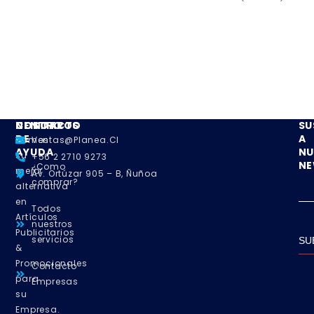
Incluye bolsillo delantero
grande.
NOSOTROS
CENTRO
CONTACTO
SU
DE
A
Somos
Ventas@planea.cl
AYUDA
NU
su
+56 2 2710 9273
NE
¿Como
mejor
Av. Ortúzar 905 – B, Ñuñoa
comprar?
alternativa
en
Todos
Artículos
nuestros
Publicitarios
servicios
SU
&
Promocionales
Contacto
para
Empresas
su
Empresa.