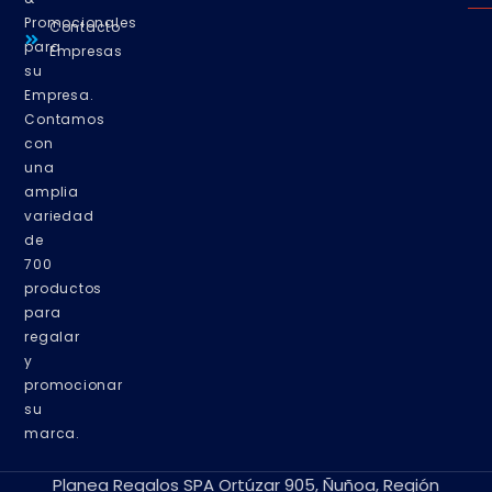
Promocionales
Contacto
para
Empresas
su
Empresa.
Contamos
con
una
amplia
variedad
de
700
productos
para
regalar
y
promocionar
su
marca.
Planea Regalos SPA Ortúzar 905, Ñuñoa, Región