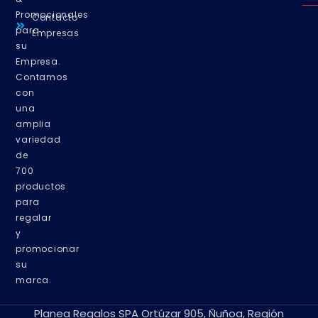
Promocionales
Contacto
para
Empresas
su
Empresa.
Contamos
con
una
amplia
variedad
de
700
productos
para
regalar
y
promocionar
su
marca.
Planea Regalos SPA Ortúzar 905, Ñuñoa, Región