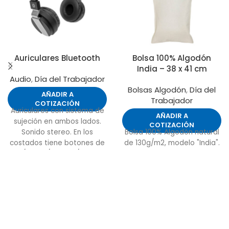
Auriculares Bluetooth
Bolsa 100% Algodón
India – 38 x 41 cm
Audio
,
Día del Trabajador
Bolsas Algodón
,
Día del
AÑADIR A
Trabajador
COTIZACIÓN
Auriculares con sistema de
AÑADIR A
sujeción en ambos lados.
COTIZACIÓN
Sonido stereo. En los
Bolsa 100% Algodón natural
costados tiene botones de
de 130g/m2, modelo "India".
play/pausa/avance/retroceso
Funciona a través de
Bluetooth se puede
escuchar música, hacer o
recibir llamadas.