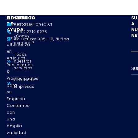
NOSOTROS
CENTRO
CONTACTO
SU
DE
A
Somos
Ventas@planea.cl
AYUDA
NU
su
+56 2 2710 9273
NE
¿Como
mejor
Av. Ortúzar 905 – B, Ñuñoa
comprar?
alternativa
en
Todos
Artículos
nuestros
Publicitarios
servicios
SU
&
Promocionales
Contacto
para
Empresas
su
Empresa.
Contamos
con
una
amplia
variedad