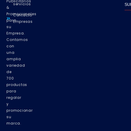
Publicitarios
servicios
SU
&
Promocionales
Contacto
para
Empresas
su
Empresa.
Contamos
con
una
amplia
variedad
de
700
productos
para
regalar
y
promocionar
su
marca.