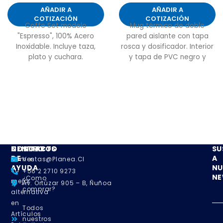
AÑADIR A
AÑADIR A
COTIZACIÓN
COTIZACIÓN
Coffe Set modelo
Mug térmico de doble
"Espresso", 100% Acero
pared aislante con tapa
Inoxidable. Incluye taza,
rosca y dosificador. Interior
plato y cuchara.
y tapa de PVC negro y
Presentación en elegante
exterior de plástico
caja de regalo plateada.
traslúcido.
NOSOTROS
CENTRO
CONTACTO
SU
DE
A
Somos
Ventas@planea.cl
AYUDA
NU
su
+56 2 2710 9273
NE
¿Como
mejor
Av. Ortúzar 905 – B, Ñuñoa
comprar?
alternativa
en
Todos
Artículos
nuestros