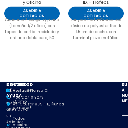
y Oficina
ID. - Trofeos
AÑADIR A
AÑADIR A
COTIZACIÓN
COTIZACIÓN
Cuaderno Ecológico grande
Lanyard Porta-Credencial
(tamaño 1/2 oficio) con
clásico de polyester liso de
tapas de cartón reciclado y
1.5 cm de ancho, con
anillado doble cero, 50
terminal pinza metálica.
hojas interiores blancas
(croqueras). Incluye
Bolígrafo ecológico.
NOSOTROS
CENTRO
CONTACTO
SU
DE
A
Somos
Ventas@planea.cl
AYUDA
NU
su
+56 2 2710 9273
NE
¿Como
mejor
Av. Ortúzar 905 – B, Ñuñoa
comprar?
alternativa
en
Todos
Artículos
nuestros