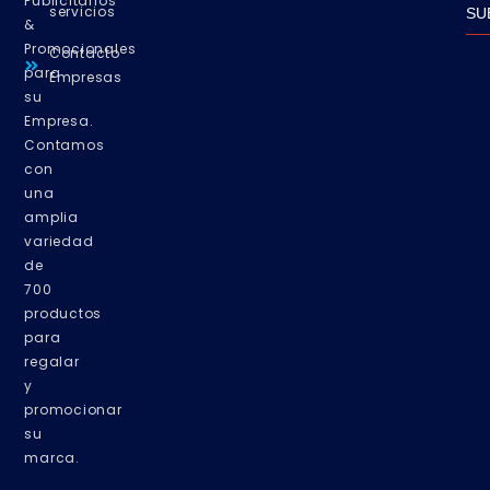
Publicitarios
servicios
SU
&
Promocionales
Contacto
para
Empresas
su
Empresa.
Contamos
con
una
amplia
variedad
de
700
productos
para
regalar
y
promocionar
su
marca.