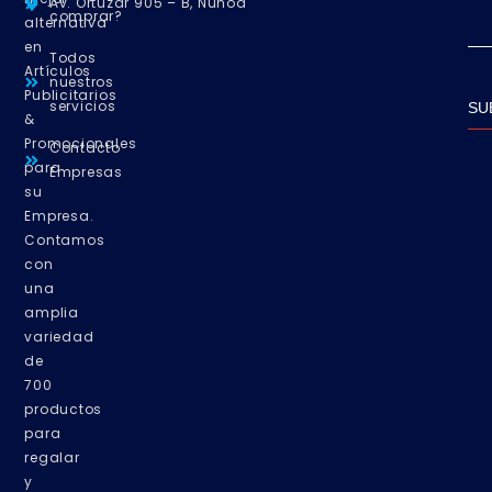
Av. Ortúzar 905 – B, Ñuñoa
comprar?
alternativa
en
Todos
Artículos
nuestros
Publicitarios
servicios
SU
&
Promocionales
Contacto
para
Empresas
su
Empresa.
Contamos
con
una
amplia
variedad
de
700
productos
para
regalar
y