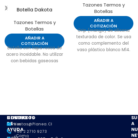
Tazones Termos y
Botella Dakota
Botellas
AÑADIR A
Tazones Termos y
COTIZACIÓN
Botellas
Grip (mango) de silicona
texturada de color. Se usa
AÑADIR A
como complemento del
COTIZACIÓN
Botella con tapa rosca de
vaso plástico blanco M14.
acero inoxidable. No utilizar
Ambos productos se
con bebidas gaseosas
venden por separado.
NOSOTROS
CENTRO
CONTACTO
SU
DE
A
Somos
Ventas@planea.cl
AYUDA
NU
su
+56 2 2710 9273
NE
¿Como
mejor