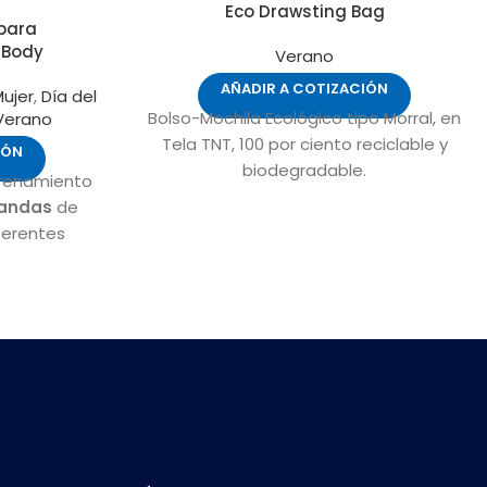
Eco Drawsting Bag
para
 Body
Verano
AÑADIR A COTIZACIÓN
Mujer
,
Día del
Bolso-Mochila Ecológico tipo Morral, en
Verano
Tela TNT, 100 por ciento reciclable y
IÓN
biodegradable.
trenamiento
bandas
de
ferentes
imnasia. La
istencia de
 kg, la banda
para hacer
s, tríceps,
s ejercicios
Silicona.
 11,5 x 9,2 x