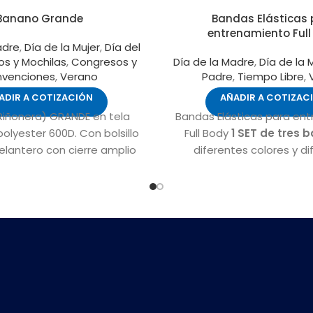
Banano Grande
Bandas Elásticas 
entrenamiento Full
adre
,
Día de la Mujer
,
Día del
os y Mochilas
,
Congresos y
Día de la Madre
,
Día de la 
venciones
,
Verano
Padre
,
Tiempo Libre
,
ADIR A COTIZACIÓN
AÑADIR A COTIZAC
iñonera) GRANDE en tela
Bandas Elásticas para en
olyester 600D. Con bolsillo
Full Body
1 SET de tres 
elantero con cierre amplio
diferentes colores y di
ra fácil bordado.
resistencias para hacer g
banda verde tiene una res
2,27 kg, la banda azul 4,54
amarilla 6,80 kg. Ideal 
sentadillas, trabajar bícep
fortalecer glúteos y mucho
más. Medida: 30 x 5 cm. 
Medida caja de presentación:
2,8 cm.