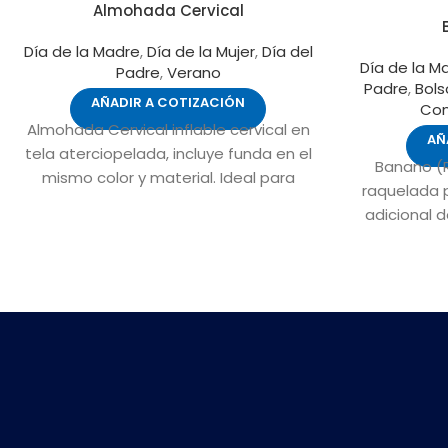
Almohada Cervical
Día de la Madre
,
Día de la Mujer
,
Día del
Día de la M
Padre
,
Verano
Padre
,
Bols
AÑADIR A COTIZACIÓN
Con
Almohada Cervical inflable cervical en
AÑ
tela aterciopelada, incluye funda en el
Banano (R
mismo color y material. Ideal para
raquelada p
viajes.
adicional d
pa