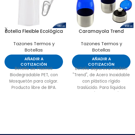
Botella Flexible Ecológica
Caramayola Trend
Tazones Termos y
Tazones Termos y
Botellas
Botellas
AÑADIR A
AÑADIR A
COTIZACIÓN
COTIZACIÓN
Botella de Plástico
Botella deportiva modelo
Biodegradable PET, con
"Trend", de Acero Inoxidable
Mosquetón para colgar.
con plástico rígido
Producto libre de BPA.
traslúcido. Para líquidos
Liviana y flexible, ideal para
fríos (no térmico).
llevar a cualquier lugar, ya
que vacía se puede plegar
para transportar incluso
dentro del bolsillo.