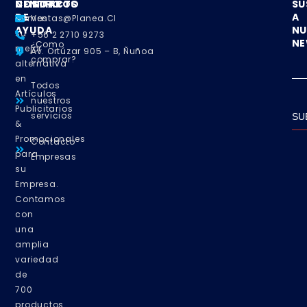
NOSOTROS
CENTRO
CONTACTO
SU
DE
A
Somos
Ventas@planea.cl
AYUDA
NU
su
+56 2 2710 9273
NE
¿Como
mejor
Av. Ortúzar 905 – B, Ñuñoa
comprar?
alternativa
en
Todos
Artículos
nuestros
Publicitarios
servicios
SU
&
Promocionales
Contacto
para
Empresas
su
Empresa.
Contamos
con
una
amplia
variedad
de
700
productos