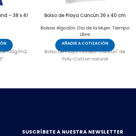
nd – 38 x 41
Bolso de Playa Cancún 36 x 40 cm
Bolsas Algodón
,
Día de la Mujer
,
Tiempo
n
Libre
IÓN
AÑADIR A COTIZACIÓN
 de 130g/m2,
Bolso de Playa modelo "Cancún" de
".
Poly-Cotton natural
SUSCRÍBETE A NUESTRA NEWSLETTER