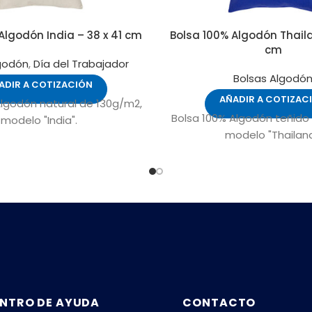
Algodón India – 38 x 41 cm
Bolsa 100% Algodón Thaila
cm
lgodón
,
Día del Trabajador
Bolsas Algodó
ADIR A COTIZACIÓN
AÑADIR A COTIZAC
Algodón natural de 130g/m2,
Bolsa 100% Algodón teñido
modelo "India".
modelo "Thailand
NTRO DE AYUDA
CONTACTO