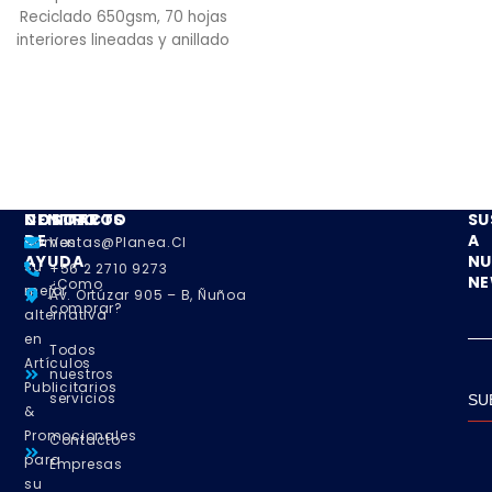
Reciclado 650gsm, 70 hojas
interiores lineadas y anillado
metalico doble cero. Incluye
Bolígrafo Ecológico y logo
"Reciclable" troquelado en
la tapa.
NOSOTROS
CENTRO
CONTACTO
SU
DE
A
Somos
Ventas@planea.cl
AYUDA
NU
su
+56 2 2710 9273
NE
¿Como
mejor
Av. Ortúzar 905 – B, Ñuñoa
comprar?
alternativa
en
Todos
Artículos
nuestros
Publicitarios
servicios
SU
&
Promocionales
Contacto
para
Empresas
su