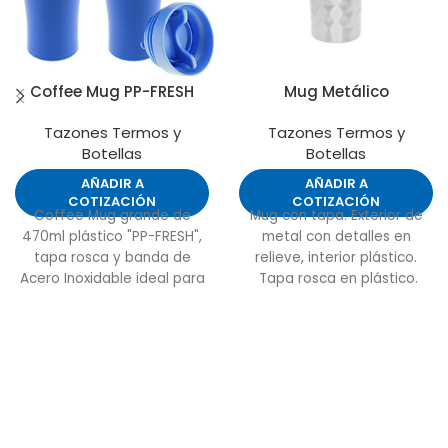
Coffee Mug PP-FRESH
Mug Metálico
Tazones Termos y
Tazones Termos y
Botellas
Botellas
AÑADIR A
AÑADIR A
COTIZACIÓN
COTIZACIÓN
Coffee Mug grande de
Mug con tapa. Exterior de
470ml plástico "PP-FRESH",
metal con detalles en
tapa rosca y banda de
relieve, interior plástico.
Acero Inoxidable ideal para
Tapa rosca en plástico.
imprimir logos. Presentación
Base antideslizante.
en caja de cartón plateado.
IMPORTANTE: Vaso NO
térmico.