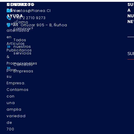
NOSOTROS
CENTRO
CONTACTO
SU
DE
A
Somos
Ventas@planea.cl
AYUDA
NU
su
+56 2 2710 9273
NE
¿Como
mejor
Av. Ortúzar 905 – B, Ñuñoa
comprar?
alternativa
en
Todos
Artículos
nuestros
Publicitarios
servicios
SU
&
Promocionales
Contacto
para
Empresas
su
Empresa.
Contamos
con
una
amplia
variedad
de
700