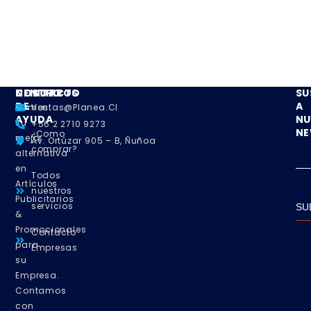
NOSOTROS
CENTRO
CONTACTO
SU
DE
A
Somos
Ventas@planea.cl
AYUDA
NU
su
+56 2 2710 9273
NE
¿Como
mejor
Av. Ortúzar 905 – B, Ñuñoa
comprar?
alternativa
en
Todos
Artículos
nuestros
Publicitarios
servicios
SU
&
Promocionales
Contacto
para
Empresas
su
Empresa.
Contamos
con