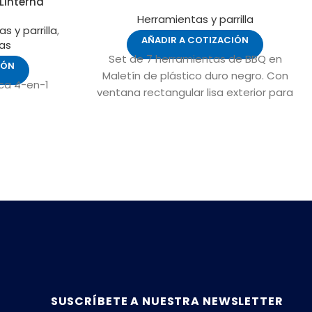
Linterna
Herramientas y parrilla
s y parrilla
,
AÑADIR A COTIZACIÓN
nas
Set de 7 herramientas de BBQ en
IÓN
Maletín de plástico duro negro. Con
ca 4-en-1
ventana rectangular lisa exterior para
aplicar logo.
SUSCRÍBETE A NUESTRA NEWSLETTER