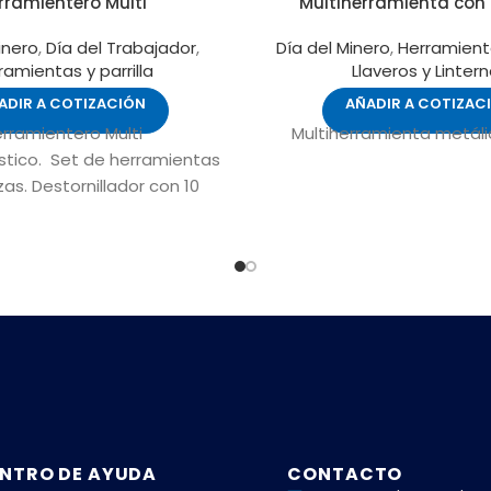
rramientero Multi
Multiherramienta con 
inero
,
Día del Trabajador
,
Día del Minero
,
Herramienta
ramientas y parrilla
Llaveros y Linter
ADIR A COTIZACIÓN
AÑADIR A COTIZAC
rramientero Multi
Multiherramienta metáli
stico. Set de herramientas
zas. Destornillador con 10
erentes, 3 llaves Allen, 4
o de 4 medidas y alargue.
 cierre de velcro y gancho.
x 9,5 cm (cerrado) 15 x 23,5
cm (abierto).
NTRO DE AYUDA
CONTACTO