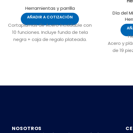
He
Herramientas y parrilla
Día del M
AÑADIR A COTIZACIÓN
Her
Cortaplumas de Acero Inoxidable con
AÑ
10 funciones. Incluye funda de tela
He
negra + caja de regalo plateada.
Acero y plá
de 19 pie
puntas dif
llaves tub
Estuche con
Tamaño : 15 
NOSOTROS
CE