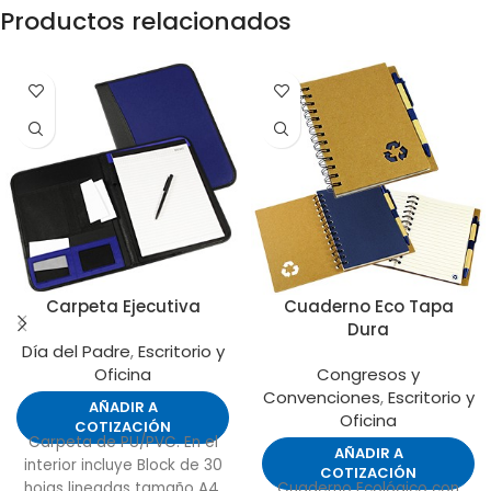
Productos relacionados
Carpeta Ejecutiva
Cuaderno Eco Tapa
Dura
Día del Padre
,
Escritorio y
Oficina
Congresos y
Convenciones
,
Escritorio y
AÑADIR A
Oficina
COTIZACIÓN
Carpeta de PU/PVC. En el
AÑADIR A
interior incluye Block de 30
COTIZACIÓN
hojas lineadas tamaño A4,
Cuaderno Ecológico con