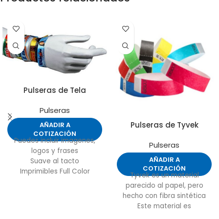
Pulseras de Tela
Pulseras
Pulseras de Tyvek
AÑADIR A
COTIZACIÓN
Puedes incluir imagenes,
Pulseras
logos y frases
AÑADIR A
Suave al tacto
COTIZACIÓN
Imprimibles Full Color
Tyvek es un material
Colores Planos o Degrade -
parecido al papel, pero
Tambien disponibles en
hecho con fibra sintética
colores Fluor
Este material es
impermeable, imposible de