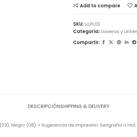
Add to compare
A
SKU:
LLLPL02
Categoría:
Llaveros y Linte
Compartir:
DESCRIPCIÓN
SHIPPING & DELIVERY
 (03), Negro (08). • Sugerencia de Impresión: Serigrafía o Ho