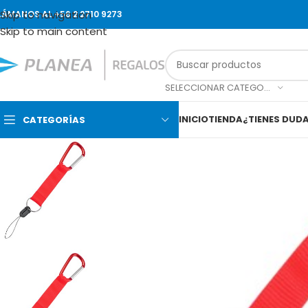
Skip to navigation
LÁMANOS AL +56 2 2710 9273
Skip to main content
SELECCIONAR CATEGORÍA
INICIO
TIENDA
¿TIENES DUD
CATEGORÍAS