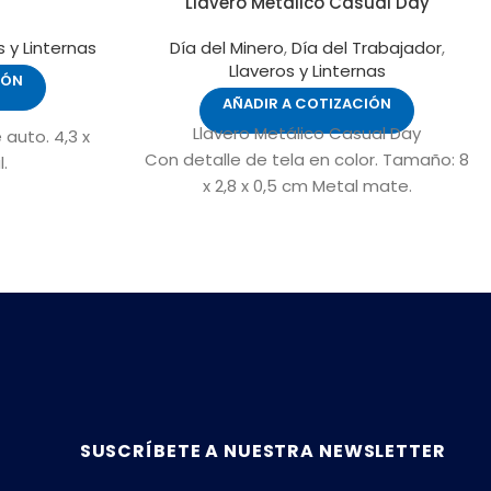
Llavero Metálico Casual Day
s y Linternas
Día del Minero
,
Día del Trabajador
,
Llaveros y Linternas
IÓN
AÑADIR A COTIZACIÓN
Llavero Metálico Casual Day
auto. 4,3 x
Con detalle de tela en color. Tamaño: 8
.
x 2,8 x 0,5 cm Metal mate.
SUSCRÍBETE A NUESTRA NEWSLETTER