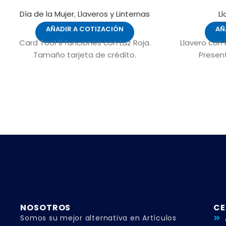
Día de la Mujer
,
Llaveros y Linternas
Ll
AÑADIR A COTIZACIÓN
AÑ
Card Tool 9 funciones con Luz Roja.
Llavero con 
Tamaño tarjeta de crédito.
Presen
NOSOTROS
CE
Somos su mejor alternativa en Artículos