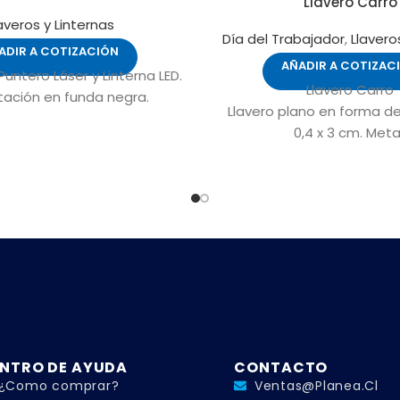
Llavero Carro
averos y Linternas
Día del Trabajador
,
Llavero
ADIR A COTIZACIÓN
AÑADIR A COTIZAC
Puntero Láser y Linterna LED.
Llavero Carro
tación en funda negra.
Llavero plano en forma de 
0,4 x 3 cm. Metal
NTRO DE AYUDA
CONTACTO
¿Como comprar?
Ventas@planea.cl